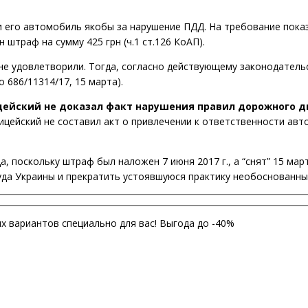
и его автомобиль якобы за нарушение ПДД. На требование пока
 штраф на сумму 425 грн (ч.1 ст.126 КоАП).
не удовлетворили. Тогда, согласно действующему законодательс
 686/11314/17, 15 марта).
цейский не доказал факт нарушения правил дорожного д
лицейский не составил акт о привлечении к ответственности авт
, поскольку штраф был наложен 7 июня 2017 г., а “снят” 15 март
да Украины и прекратить устоявшуюся практику необоснованны
 вариантов специально для вас! Выгода до -40%