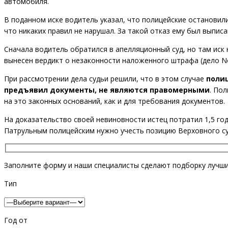
автомобиля.
В поданном иске водитель указал, что полицейские остановил
что никаких правил не нарушал. За такой отказ ему был выписан
Сначала водитель обратился в апелляционный суд, но там иск 
вынесен вердикт о незаконности наложенного штрафа (дело No
При рассмотрении дела судьи решили, что в этом случае
поли
предъявил документы, не являются правомерными
. По
на это законных оснований, как и для требования документов.
На доказательство своей невиновности истец потратил 1,5 года
Патрульным полицейским нужно учесть позицию Верховного су
Заполните форму и наши специалисты сделают подборку лучших
Тип
Год от