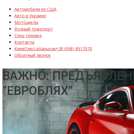
Автомобили из США
Авто в Украине
Мотоциклы
Водный транспорт
Спец техника
Контакты
Киев
Одесса
Харьков
+38 (098) 8917070
Обратный звонок
ВАЖНО: ПРЕДЪЯВЛЕН
“ЕВРОБЛЯХ”