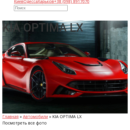
Киев
Одесса
Харьков
+38 (098) 8917070
KIA OPTIMA LX
Главная
»
Автомобили
»
KIA OPTIMA LX
Посмотреть все фото