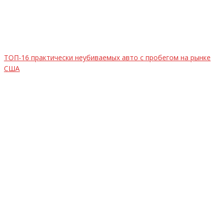
ТОП-16 практически неубиваемых авто с пробегом на рынке
США