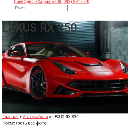
Киев
Одесса
Харьков
+38 (098) 8917070
LEXUS RX 350
Главная
»
Автомобили
»
LEXUS RX 350
Посмотреть все фото