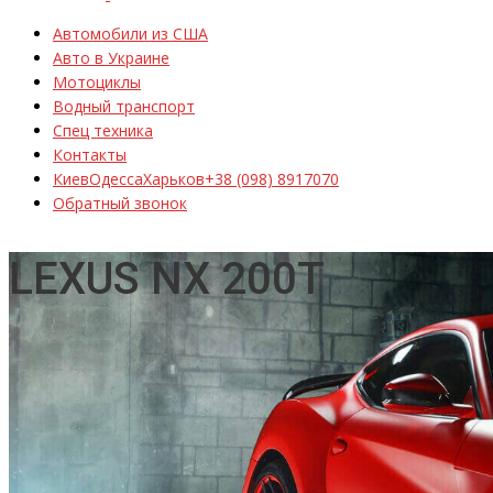
Автомобили из США
Авто в Украине
Мотоциклы
Водный транспорт
Спец техника
Контакты
Киев
Одесса
Харьков
+38 (098) 8917070
Обратный звонок
LEXUS NX 200T