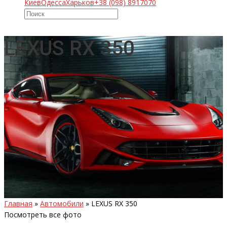
Киев
Одесса
Харьков
+38 (098) 8917070
LEXUS RX 350
Главная
»
Автомобили
»
LEXUS RX 350
Посмотреть все фото