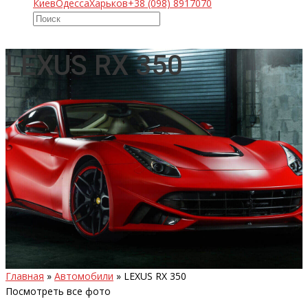
Киев
Одесса
Харьков
+38 (098) 8917070
LEXUS RX 350
Главная
»
Автомобили
»
LEXUS RX 350
Посмотреть все фото