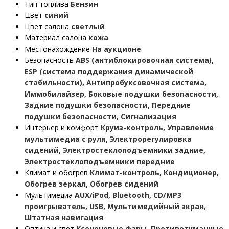
Тип топлива
Бензин
Цвет
синий
Цвет салона
светлый
Материал салона
кожа
Местонахождение
На аукционе
Безопасность
ABS (антиблокировочная система),
ESP (система поддержания динамической
стабильности), Антипробуксовочная система,
Иммобилайзер, Боковые подушки безопасности,
Задние подушки безопасности, Передние
подушки безопасности, Сигнализация
Интерьер и комфорт
Круиз-контроль, Управление
мультимедиа с руля, Электрорегулировка
сидений, Электростеклоподъемники задние,
Электростеклоподъемники передние
Климат и обогрев
Климат-контроль, Кондиционер,
Обогрев зеркал, Обогрев сидений
Мультимедиа
AUX/iPod, Bluetooth, CD/MP3
проигрыватель, USB, Мультимедийный экран,
Штатная навигация
Оптика и свет
Ксеноновые фары, Противотуманные