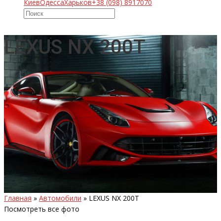
Киев
Одесса
Харьков
+38 (098) 8917070
LEXUS NX 200T
Главная
»
Автомобили
»
LEXUS NX 200T
Посмотреть все фото