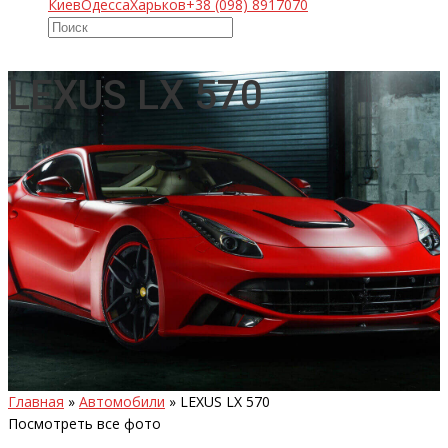
Киев
Одесса
Харьков
+38 (098) 8917070
LEXUS LX 570
Главная
»
Автомобили
»
LEXUS LX 570
Посмотреть все фото