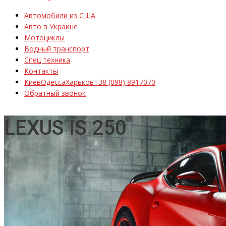
Автомобили из США
Авто в Украине
Мотоциклы
Водный транспорт
Спец техника
Контакты
Киев
Одесса
Харьков
+38 (098) 8917070
Обратный звонок
LEXUS IS 250