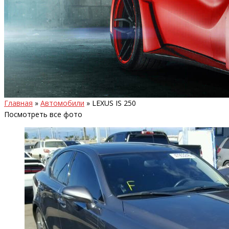
Главная
»
Автомобили
»
LEXUS IS 250
Посмотреть все фото