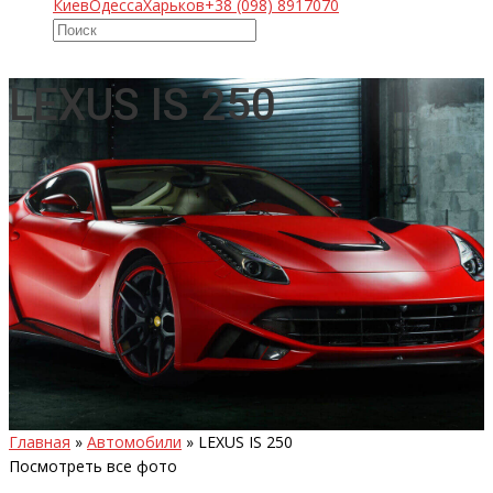
Киев
Одесса
Харьков
+38 (098) 8917070
LEXUS IS 250
Главная
»
Автомобили
»
LEXUS IS 250
Посмотреть все фото