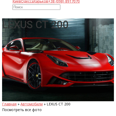
Киев
Одесса
Харьков
+38 (098) 8917070
LEXUS CT 200
Главная
»
Автомобили
»
LEXUS CT 200
Посмотреть все фото