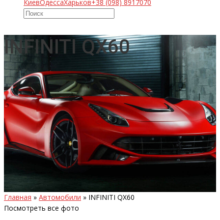
Киев
Одесса
Харьков
+38 (098) 8917070
INFINITI QX60
Главная
»
Автомобили
»
INFINITI QX60
Посмотреть все фото