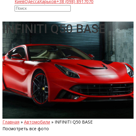
Киев
Одесса
Харьков
+38 (098) 8917070
INFINITI Q50 BASE
Главная
»
Автомобили
»
INFINITI Q50 BASE
Посмотреть все фото