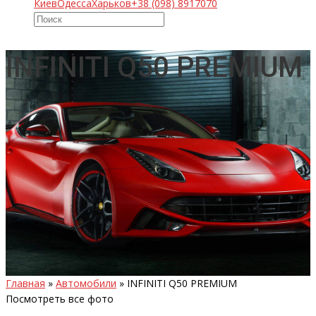
Киев
Одесса
Харьков
+38 (098) 8917070
INFINITI Q50 PREMIUM
Главная
»
Автомобили
»
INFINITI Q50 PREMIUM
Посмотреть все фото