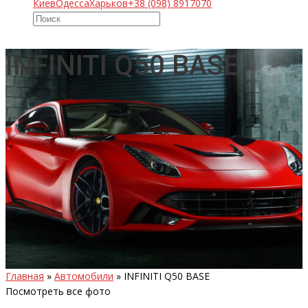
Киев
Одесса
Харьков
+38 (098) 8917070
INFINITI Q50 BASE
Главная
»
Автомобили
»
INFINITI Q50 BASE
Посмотреть все фото