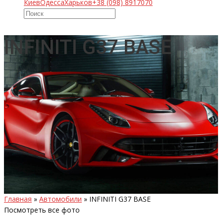
Киев
Одесса
Харьков
+38 (098) 8917070
INFINITI G37 BASE
Главная
»
Автомобили
»
INFINITI G37 BASE
Посмотреть все фото