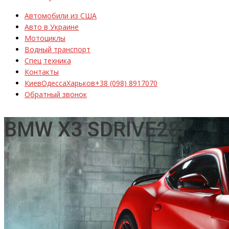
Автомобили из США
Авто в Украине
Мотоциклы
Водный транспорт
Спец техника
Контакты
Киев
Одесса
Харьков
+38 (098) 8917070
Обратный звонок
BMW X3 SDRIVE28I