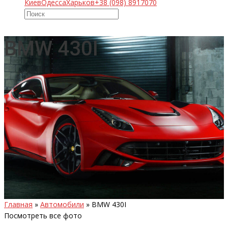
Киев
Одесса
Харьков
+38 (098) 8917070
BMW 430I
Главная
»
Автомобили
»
BMW 430I
Посмотреть все фото