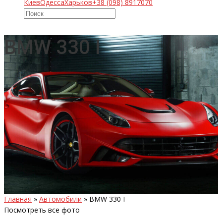
Киев
Одесса
Харьков
+38 (098) 8917070
BMW 330 I
Главная
»
Автомобили
»
BMW 330 I
Посмотреть все фото