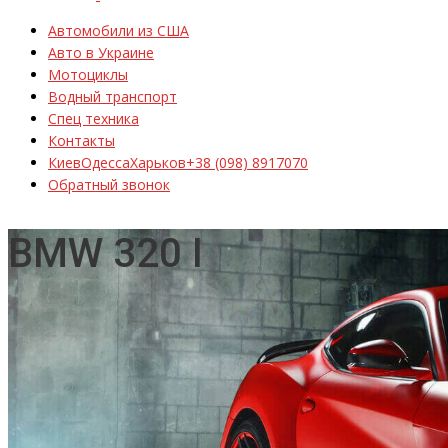
Автомобили из США
Авто в Украине
Мотоциклы
Водный транспорт
Спец техника
Контакты
Киев
Одесса
Харьков
+38 (098) 8917070
Обратный звонок
BMW 320 I