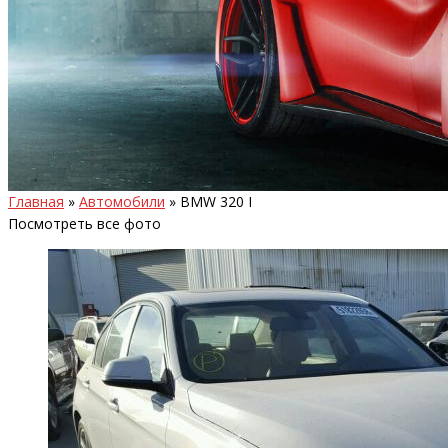
Главная
»
Автомобили
»
BMW 320 I
Посмотреть все фото