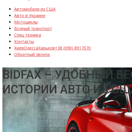
Автомобили из США
Авто в Украине
Мотоциклы
Водный транспорт
Спец техника
Контакты
Киев
Одесса
Харьков
+38 (098) 8917070
Обратный звонок
BIDFAX – УДОБНЫЙ Б
ИСТОРИИ АВТО ИЗ СШ