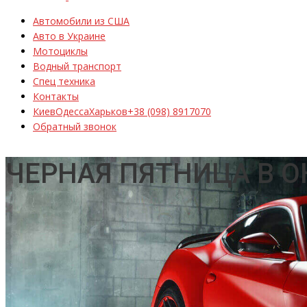
Автомобили из США
Авто в Украине
Мотоциклы
Водный транспорт
Спец техника
Контакты
Киев
Одесса
Харьков
+38 (098) 8917070
Обратный звонок
ЧЕРНАЯ ПЯТНИЦА В О