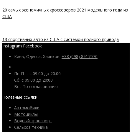
20 самых экономичных кроссоверов 2021 модельного года из
США
13 спортивных авто из США с системой полного привода
Instagram
Facebook
Киев, Одесса, Харьков:
+38 (098) 8917070
Пн-Пт : с 09:00 до 20:00
Сб: c 09:00 до 20:00
Вс : По согласованию
Полезные ссылки
Автомобили
Мотоциклы
Водный транспорт
Сельхоз техника