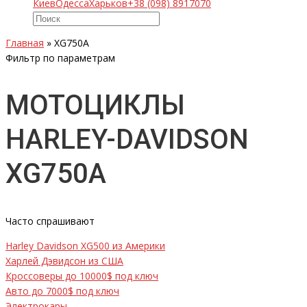
Киев
Одесса
Харьков
+38 (098) 8917070
Главная
»
XG750A
Фильтр по параметрам
МОТОЦИКЛЫ
HARLEY-DAVIDSON
XG750A
Часто спрашивают
Harley Davidson XG500 из Америки
Харлей Дэвидсон из США
Кроссоверы до 10000$ под ключ
Авто до 7000$ под ключ
Электрокары