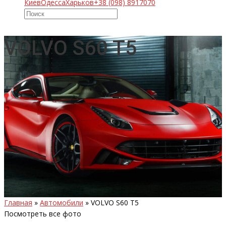
Киев
Одесса
Харьков
+38 (098) 8917070
VOLVO S60 T5
Главная
»
Автомобили
»
VOLVO S60 T5
Посмотреть все фото