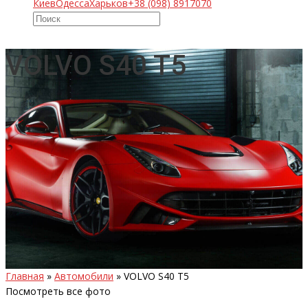
Киев
Одесса
Харьков
+38 (098) 8917070
VOLVO S40 T5
Главная
»
Автомобили
»
VOLVO S40 T5
Посмотреть все фото