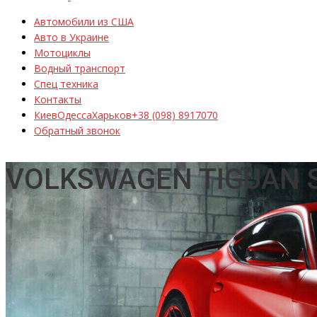
Автомобили из США
Авто в Украине
Мотоциклы
Водный транспорт
Спец техника
Контакты
Киев
Одесса
Харьков
+38 (098) 8917070
Обратный звонок
VOLKSWAGEN TIGUAN 