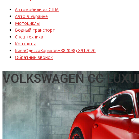
Автомобили из США
Авто в Украине
Мотоциклы
Водный транспорт
Спец техника
Контакты
Киев
Одесса
Харьков
+38 (098) 8917070
Обратный звонок
VOLKSWAGEN CC LUXU