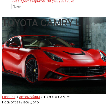
Киев
Одесса
Харьков
+38 (098) 8917070
TOYOTA CAMRY L
Главная
»
Автомобили
»
TOYOTA CAMRY L
Посмотреть все фото