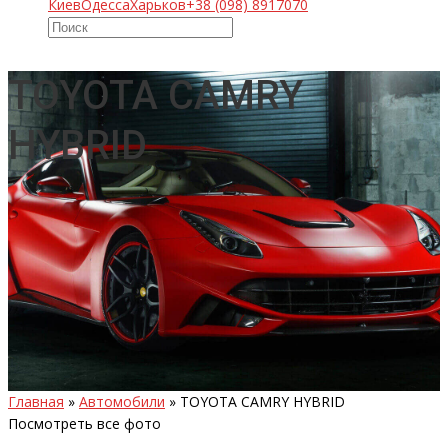
Киев
Одесса
Харьков
+38 (098) 8917070
TOYOTA CAMRY
HYBRID
Главная
»
Автомобили
»
TOYOTA CAMRY HYBRID
Посмотреть все фото