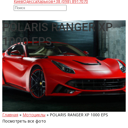
Киев
Одесса
Харьков
+38 (098) 8917070
POLARIS RANGER XP
1000 EPS
Главная
»
Мотоциклы
»
POLARIS RANGER XP 1000 EPS
Посмотреть все фото