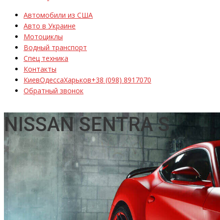
Автомобили из США
Авто в Украине
Мотоциклы
Водный транспорт
Спец техника
Контакты
Киев
Одесса
Харьков
+38 (098) 8917070
Обратный звонок
NISSAN SENTRA S