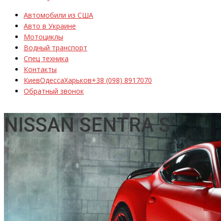
Автомобили из США
Авто в Украине
Мотоциклы
Водный транспорт
Спец техника
Контакты
Киев
Одесса
Харьков
+38 (098) 8917070
Обратный звонок
NISSAN SENTRA S