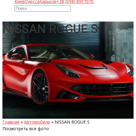
Киев
Одесса
Харьков
+38 (098) 8917070
NISSAN ROGUE S
Главная
»
Автомобили
»
NISSAN ROGUE S
Посмотреть все фото