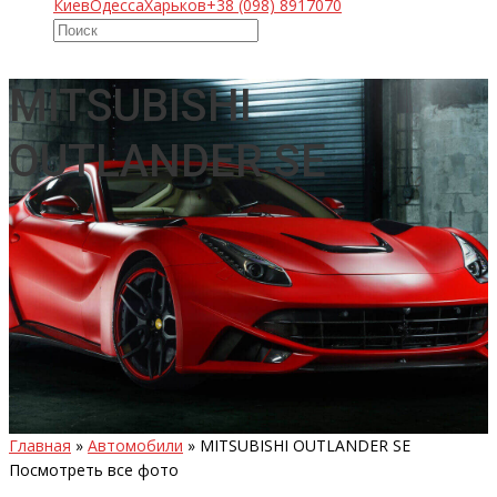
Киев
Одесса
Харьков
+38 (098) 8917070
MITSUBISHI
OUTLANDER SE
Главная
»
Автомобили
»
MITSUBISHI OUTLANDER SE
Посмотреть все фото