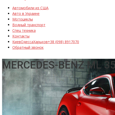
Автомобили из США
Авто в Украине
Мотоциклы
Водный транспорт
Спец техника
Контакты
Киев
Одесса
Харьков
+38 (098) 8917070
Обратный звонок
MERCEDES-BENZ ML 35