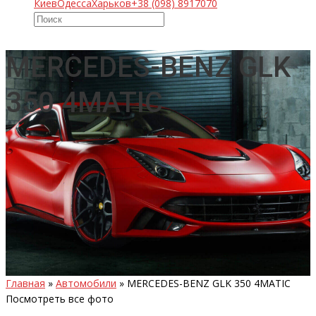
Киев
Одесса
Харьков
+38 (098) 8917070
MERCEDES-BENZ GLK
350 4MATIC
Главная
»
Автомобили
»
MERCEDES-BENZ GLK 350 4MATIC
Посмотреть все фото