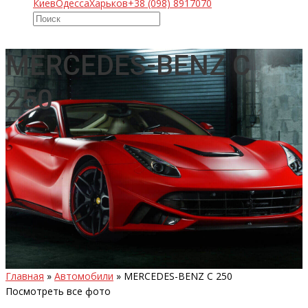
Киев
Одесса
Харьков
+38 (098) 8917070
MERCEDES-BENZ C
250
Главная
»
Автомобили
»
MERCEDES-BENZ C 250
Посмотреть все фото