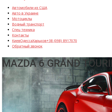
Автомобили из США
Авто в Украине
Мотоциклы
Водный транспорт
Спец техника
Контакты
Киев
Одесса
Харьков
+38 (098) 8917070
Обратный звонок
MAZDA 6 GRAND TOUR