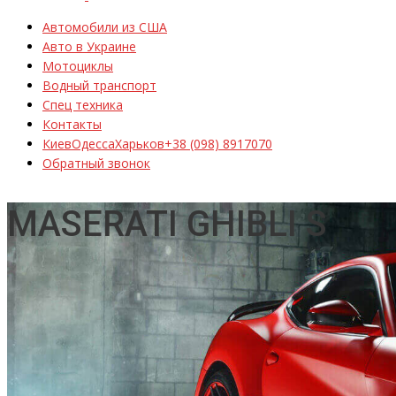
Автомобили из США
Авто в Украине
Мотоциклы
Водный транспорт
Спец техника
Контакты
Киев
Одесса
Харьков
+38 (098) 8917070
Обратный звонок
MASERATI GHIBLI S