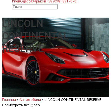
Киев
Одесса
Харьков
+38 (098) 8917070
LINCOLN
CONTINENTAL
RESERVE
Главная
»
Автомобили
»
LINCOLN CONTINENTAL RESERVE
Посмотреть все фото