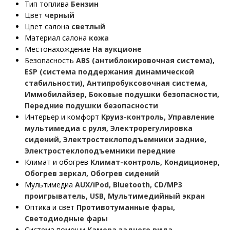
Тип топлива
Бензин
Цвет
черный
Цвет салона
светлый
Материал салона
кожа
Местонахождение
На аукционе
Безопасность
ABS (антиблокировочная система),
ESP (система поддержания динамической
стабильности), Антипробуксовочная система,
Иммобилайзер, Боковые подушки безопасности,
Передние подушки безопасности
Интерьер и комфорт
Круиз-контроль, Управление
мультимедиа с руля, Электрорегулировка
сидений, Электростеклоподъемники задние,
Электростеклоподъемники передние
Климат и обогрев
Климат-контроль, Кондиционер,
Обогрев зеркал, Обогрев сидений
Мультимедиа
AUX/iPod, Bluetooth, CD/MP3
проигрыватель, USB, Мультимедийный экран
Оптика и свет
Противотуманные фары,
Светодиодные фары
Система помощи
Камера заднего вида