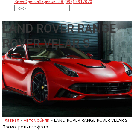
Киев
Одесса
Харьков
+38 (098) 8917070
LAND ROVER RANGE
ROVER VELAR S
Главная
»
Автомобили
»
LAND ROVER RANGE ROVER VELAR S
Посмотреть все фото