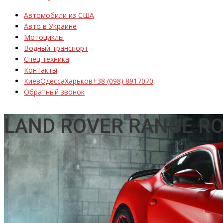
Автомобили из США
Авто в Украине
Мотоциклы
Водный транспорт
Спец техника
Контакты
Киев
Одесса
Харьков
+38 (098) 8917070
Обратный звонок
LAND ROVER RANGE RO