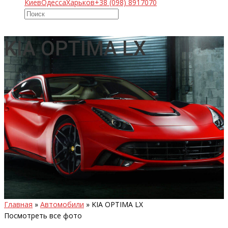
Киев
Одесса
Харьков
+38 (098) 8917070
KIA OPTIMA LX
Главная
»
Автомобили
»
KIA OPTIMA LX
Посмотреть все фото