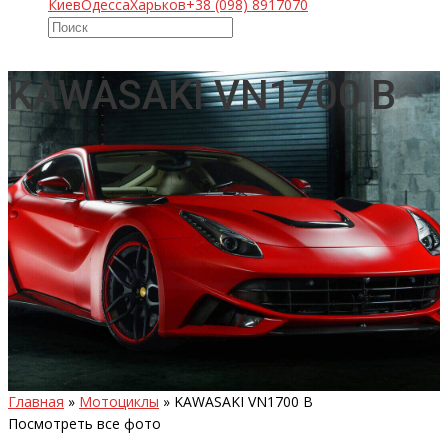
Киев
Одесса
Харьков
+38 (098) 8917070
KAWASAKI VN1700 B
Главная
»
Мотоциклы
»
KAWASAKI VN1700 B
Посмотреть все фото