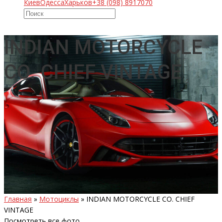
Киев
Одесса
Харьков
+38 (098) 8917070
INDIAN MOTORCYCLE
CO. CHIEF VINTAGE
Главная
»
Мотоциклы
»
INDIAN MOTORCYCLE CO. CHIEF
VINTAGE
Посмотреть все фото