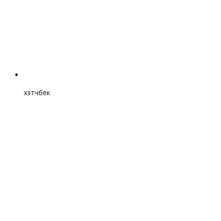
хэтчбек