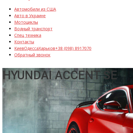
Автомобили из США
Авто в Украине
Мотоциклы
Водный транспорт
Спец техника
Контакты
Киев
Одесса
Харьков
+38 (098) 8917070
Обратный звонок
HYUNDAI ACCENT SE