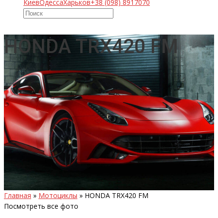
Киев
Одесса
Харьков
+38 (098) 8917070
HONDA TRX420 FM
Главная
»
Мотоциклы
»
HONDA TRX420 FM
Посмотреть все фото